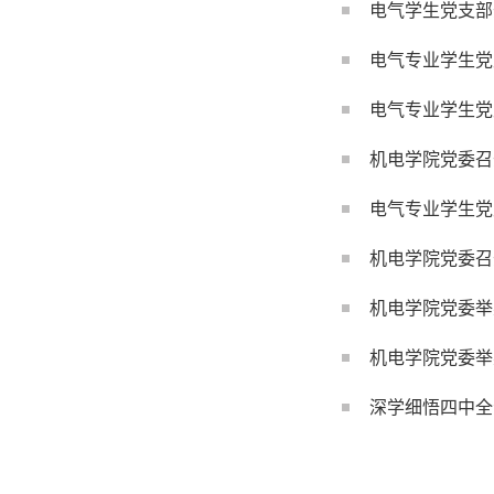
电气学生党支部
电气专业学生党
电气专业学生党
机电学院党委召
电气专业学生党
机电学院党委召
机电学院党委举
机电学院党委举
深学细悟四中全