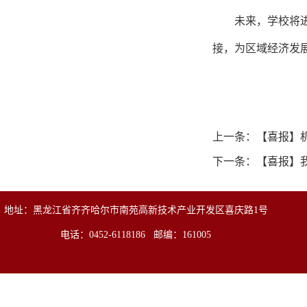
未来，学校将
接，为区域经济发
上一条：
【喜报】
下一条：
【喜报】我
地址：黑龙江省齐齐哈尔市南苑高新技术产业开发区喜庆路1号
电话：0452-6118186 邮编：161005