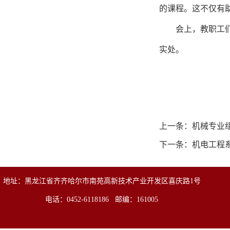
的课程。这不仅有
会上，教职工
实处。
上一条：
机械专业
下一条：
机电工程系
地址：黑龙江省齐齐哈尔市南苑高新技术产业开发区喜庆路1号
电话：0452-6118186 邮编：161005